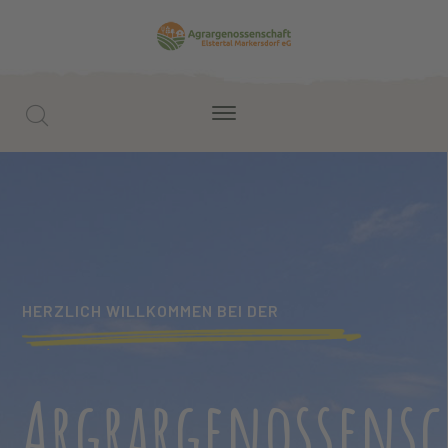
HERZLICH WILLKOMMEN BEI DER
Argrargenossensc