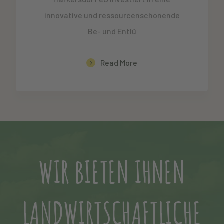
innovative und ressourcenschonende
Be- und Entlü
Read More
WIR BIETEN IHNEN
LANDWIRTSCHAFTLICHE