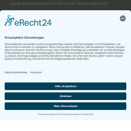
Agrargenossenschaft Elstertal Markersdorf eG
Markersdorf 26
07980 Berga/Elster
info@agrar-markersdorf.de
036623 6060
Copyright © 2023 by Agrargenossenschaft Markersdorf
eG | Markersdorf 26 | 07980 Berga/Elster
Made with
by
EMERIDIAN - Digital & Datenschutz
Agentur
Barrierefreiheit
Bildnachweise
Datenschutz