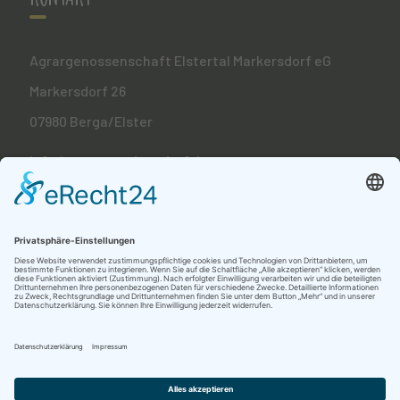
Agrargenossenschaft Elstertal Markersdorf eG
Markersdorf 26
07980 Berga/Elster
info@agrar-markersdorf.de
036623 6060
Copyright © 2023 by Agrargenossenschaft Markersdorf
eG | Markersdorf 26 | 07980 Berga/Elster
Made with
by
EMERIDIAN - Digital & Datenschutz
Agentur