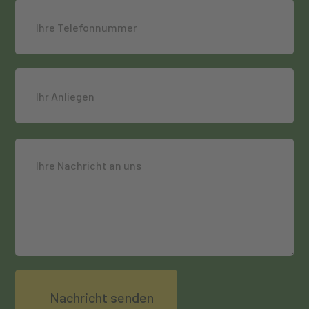
Please
leave
this
field
empty.