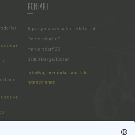
KONTAKT
rsdorfer
Agrargenossenschaft Elstertal
Markersdorf eG
ENSCHAFT
Markersdorf 26
07980 Berga/Elster
EG
info@agrar-markersdorf.de
dorf am
036623 6060
ENSCHAFT
EG