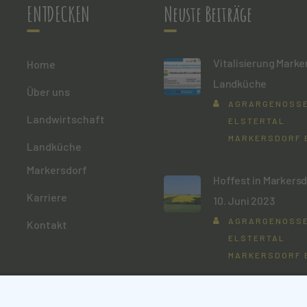
ENTDECKEN
Neuste Beiträge
Vitalisierung Marke
Home
Landküche
Über uns
AGRARGENOSS
Landwirtschaft
ELSTERTAL
MARKERSDORF 
Landküche
Markersdorf
Hoffest in Markers
Karriere
10. Juni 2023
AGRARGENOSS
Kontakt
ELSTERTAL
MARKERSDORF 