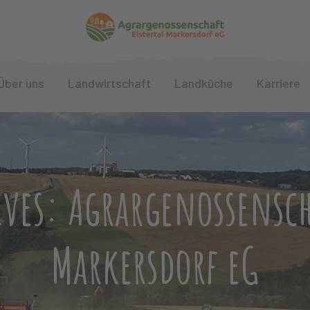
Über uns
Landwirtschaft
Landküche
Karriere
ves: Agrargenossensch
Markersdorf eG