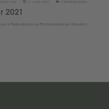
SDORF EG
1. JUNI 2021
FÖRDERUNGEN
er 2021
u von 4 Melkrobotern im Milchviehstall am Standort