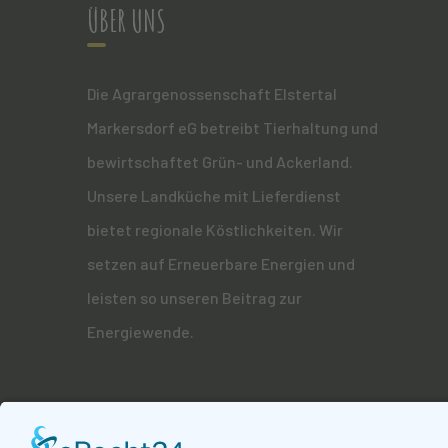
ÜBER UNS
Die Agrargenossenschaft Elstertal
Markersdorf eG betreibt Tierhaltung und
bewirtschaftet Grün- und Ackerland.
Unsere Landküche mit Lieferdienst
bietet regionale Köstlichkeiten. Wir
setzen auf Erneuerbare Energien und
leisten so unseren Beitrag zur
Energiewende.