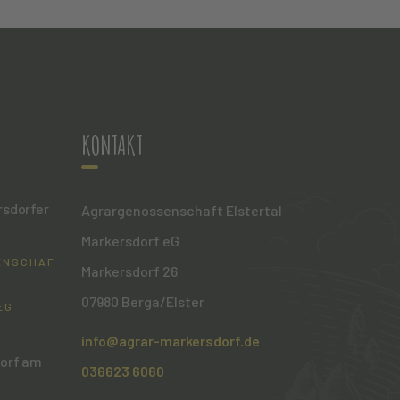
KONTAKT
rsdorfer
Agrargenossenschaft Elstertal
Markersdorf eG
ENSCHAFT
Markersdorf 26
07980 Berga/Elster
EG
info@agrar-markersdorf.de
dorf am
036623 6060